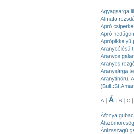
Agyagsárga li
Almafa rozsdás
Apró csiperke
Apró nedűgom
Aprópikkelyű 
Aranybélésű ti
Aranyos gala
Aranyos rezgő
Aranysárga te
Aranytinóru, 
(Bull.:St.Ama
Á
A
|
|
B
|
C
Áfonya gubacs
Álszömörcsög 
Ánizsszagú ge