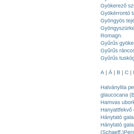
Gyökerező szü
Gyökérrontó t
Gyöngyös tejel
Gyöngyszürke
Romagn.
Gyűrűs gyöker
Gyűrűs ráncos
Gyűrűs tuskóg
A
|
Á
|
B
|
C
|
Halványlila pe
glaucocana (B
Hamvas uborka
Hanyattfekvő 
Hánytató gala
Hánytató gal
(Schaeff.)Pers