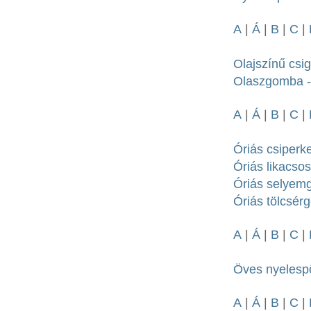
A
|
Á
|
B
|
C
|
Olajszínű csi
Olaszgomba - 
A
|
Á
|
B
|
C
|
Óriás csiperke
Óriás likacsos
Óriás selyemg
Óriás tölcsérg
A
|
Á
|
B
|
C
|
Öves nyelespö
A
|
Á
|
B
|
C
|