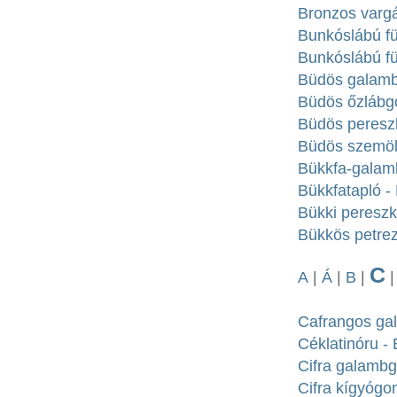
Bronzos vargá
Bunkóslábú fül
Bunkóslábú fü
Büdös galambg
Büdös őzlábgo
Büdös pereszk
Büdös szemöl
Bükkfa-galam
Bükkfatapló - 
Bükki pereszk
Bükkös petrez
C
A
|
Á
|
B
|
Cafrangos galó
Céklatinóru - 
Cifra galambg
Cifra kígyógo