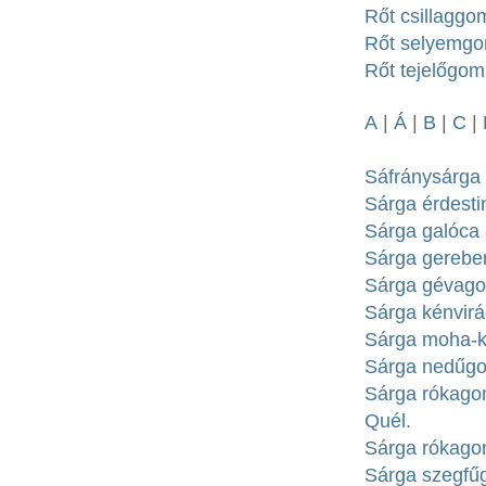
Rőt csillaggo
Rőt selyemgom
Rőt tejelőgomb
A
|
Á
|
B
|
C
|
Sáfránysárga 
Sárga érdesti
Sárga galóca 
Sárga gerebe
Sárga gévagom
Sárga kénvir
Sárga moha-kí
Sárga nedűgo
Sárga rókagom
Quél.
Sárga rókagom
Sárga szegfű