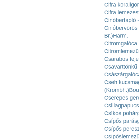
Cifra korallg
Cifra lemezes
Cinóbertapló 
Cinóbervörös
Br.)Harm.
Citromgalóca -
Citromlemezű
Csarabos teje
Csavarttönkű f
Császárgalóca
Cseh kucsmag
(Krombh.)Bou
Cserepes gere
Csillagpapuc
Csíkos pohárg
Csípős parásg
Csípős peresz
Csípőslemezű