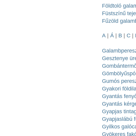
Földtoló gala
Füstszínű teje
Fűzöld galam
A
|
Á
|
B
|
C
|
Galambperesz
Gesztenye üre
Gombántermő f
Gömbölyűspór
Gumós pereszk
Gyakori földi
Gyantás feny
Gyantás kérge
Gyapjas tinta
Gyapjaslábú fü
Gyilkos galóca
Gyökeres fakó