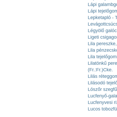
Lápi galambgo
Lápi tejelőgom
Lepketapló - T
Levágottcsúc
Légyölő galóc
Ligeti csigag
Lila pereszke,
Lila pénzecsk
Lila tejelőgom
Lilatönkű pere
(Fr.:Fr.)Cke.
Lilás réteggo
Lilásodó tejel
Lószőr szegfű
Lucfenyő-gala
Lucfenyvesi ri
Lucos tobozfül