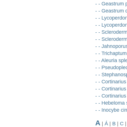
- - Geastrum 
- - Geastrum 
- - Lycoperdo
- - Lycoperd
- - Scleroder
- - Scleroder
- - Jahnoporu
- - Trichaptum
- - Aleuria sp
- - Pseudoplec
- - Stephanosp
- - Cortinariu
- - Cortinariu
- - Cortinariu
- - Hebeloma 
- - Inocybe ci
A
|
Á
|
B
|
C