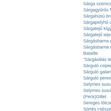
Sárga szemcs
Sárgagyűrűs fe
Sárgahúsú tin
Sárgapelyhű c
Sárgatejű kí
Sárgatejű tej
Sárgásbarna 
Sárgásbarna s
Bataille
"Sárgáslilás t
Sárguló csipe
Sárguló gala
Sárguló peres
Selymes susul
Selymes susuly
(Peck)Gillet
Sereges tölcs
Sörtés csésze