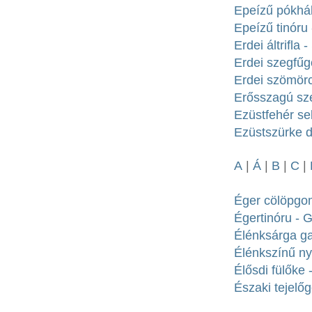
Epeízű pókháló
Epeízű tinóru -
Erdei áltrifla
Erdei szegfű
Erdei szömörc
Erősszagú sz
Ezüstfehér se
Ezüstszürke d
A
|
Á
|
B
|
C
|
Éger cölöpgom
Égertinóru - G
Élénksárga g
Élénkszínű ny
Élősdi fülőke 
Északi tejelőg