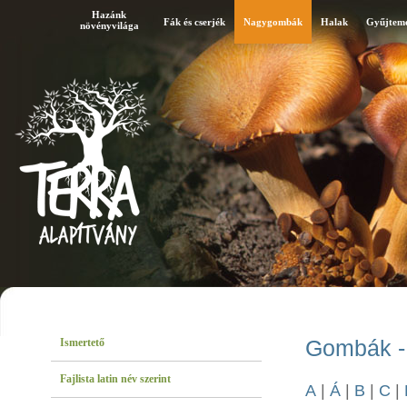
Hazánk
Fák és cserjék
Nagygombák
Halak
Gyűjtem
növényvilága
Ismertető
Gombák - 
Fajlista latin név szerint
A
|
Á
|
B
|
C
|