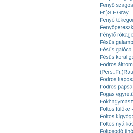
Fenyő szagos
Fr.)S.F.Gray
Fenyő tőkego
Fenyőpereszke
Fénylő rókagom
Fésűs galambg
Fésűs galóca 
Fésűs korallgo
Fodros áltrom
(Pers.:Fr.)Ra
Fodros káposz
Fodros papsap
Fogas egyrétűt
Fokhagymasza
Foltos fülőke
Foltos kígyóg
Foltos nyálká
Foltosodó tinó