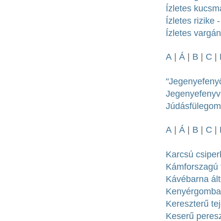
Ízletes kucsm
Ízletes rizike
Ízletes vargán
A
|
Á
|
B
|
C
|
"Jegenyefenyő
Jegenyefenyve
Júdásfülegomba
A
|
Á
|
B
|
C
|
Karcsú csiperk
Kámforszagú t
Kávébarna ált
Kenyérgomba -
Kereszterű te
Keserű peresz