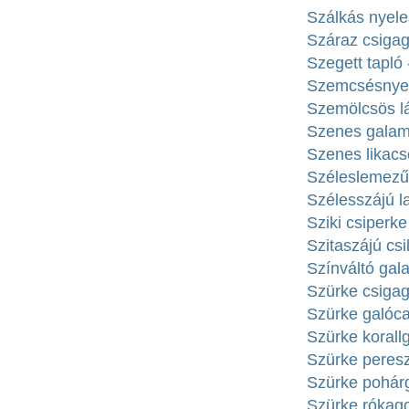
Szálkás nyel
Száraz csigag
Szegett tapló 
Szemcsésnyelű
Szemölcsös lá
Szenes galamb
Szenes likacs
Széleslemezű f
Szélesszájú l
Sziki csiperke
Szitaszájú cs
Színváltó gal
Szürke csigag
Szürke galóca 
Szürke korallg
Szürke peresz
Szürke pohárg
Szürke rókago