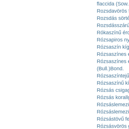
flaccida (Sow.
Rozsdavörös fe
Rozsdás sörté
Rozsdásszárú 
Rókaszínű érd
Rózsapiros ny
Rózsaszín kí
Rózsaszínes e
Rózsaszínes e
(Bull.)Bond.
Rózsaszíntejű 
Rózsaszínű k
Rózsás csigag
Rózsás korall
Rózsáslemezű 
Rózsáslemezű 
Rózsástövű fen
Rózsásvörös 