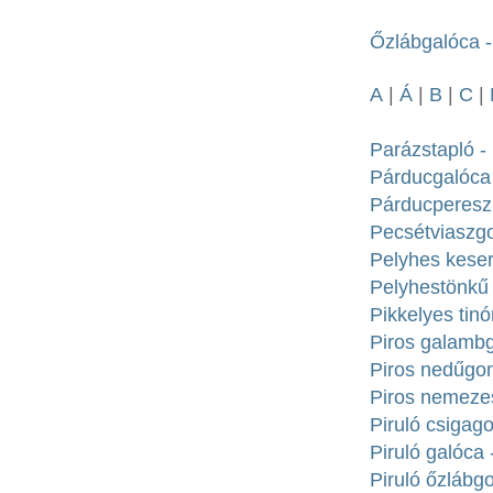
Őzlábgalóca - 
A
|
Á
|
B
|
C
|
Parázstapló - 
Párducgalóca 
Párducpereszk
Pecsétviaszgo
Pelyhes keserű
Pelyhestönkű 
Pikkelyes tinó
Piros galamb
Piros nedűgo
Piros nemezes
Piruló csigag
Piruló galóca
Piruló őzlábg