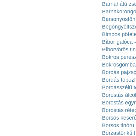
Barnahátú zse
Barnakorongos
Bársonyostönk
Begöngyöltszé
Bimbós pöfete
Bíbor galóca 
Bíborvörös ti
Bokros peresz
Bokrosgomba -
Bordás pajzsg
Bordás tobozf
Bordásszélű t
Borostás álcö
Borostás egyré
Borostás réte
Borsos keserű
Borsos tinóru 
Borzastönkű f