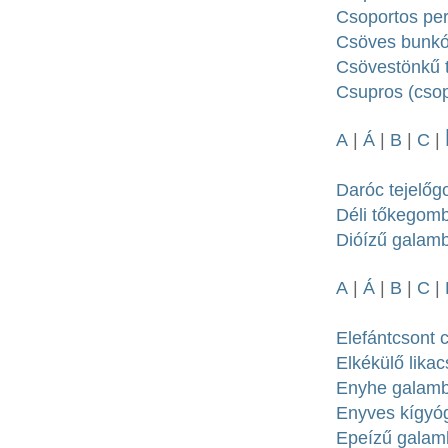
Csoportos per
Csöves bunkós
Csövestönkű ti
Csupros (csop
A
|
Á
|
B
|
C
|
Daróc tejelőg
Déli tőkegomb
Dióízű galamb
A
|
Á
|
B
|
C
|
Elefántcsont 
Elkékülő lika
Enyhe galamb
Enyves kígyó
Epeízű galamb