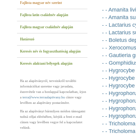
Fajlista magyar név szerint
- - Amanita li
Fajlista latin családnév alapján
- - Amanita 
- - Lactarius 
Fajlista magyar családnév alapján
- - Lactarius
Határozó
- - Boletus de
- - Xerocomus
Keresés név és fogyaszthatóság alapján
- - Gautieria g
- - Gomphidiu
Keresés alaktani bélyegek alapján
- - Hygrocybe
- - Hygrocybe 
Ha az alapítványról, terveinkről további
- - Hygrocybe
információkat szeretne vagy javaslata,
észrevétele van a honlappal kapcsolatban, írjon
- - Hygrophor
a
terra@www.terraalapitvany.hu
címre vagy
- - Hygrophoru
levélben az alapítvány postacímére.
- - Hygropho
Ha az alapítványt bármilyen módon támogatni
- - Hygrophor
tudná céljai elérésében, kérjük a fenti e-mail
címen vagy levélben vegye fel a kapcsolatot
- - Tricholom
velünk.
- - Tricholoma