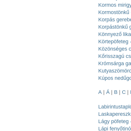
Kormos mirigy
Kormostönkű é
Korpás gerebe
Korpástönkű g
Könnyező lika
Körtepöfeteg 
Közönséges cs
Kőrisszagú cs
Krómsárga ga
Kutyaszömörcs
Kúpos nedűgo
A
|
Á
|
B
|
C
|
Labirintustapl
Laskapereszke
Lágy pöfeteg 
Lápi fenyőtinó