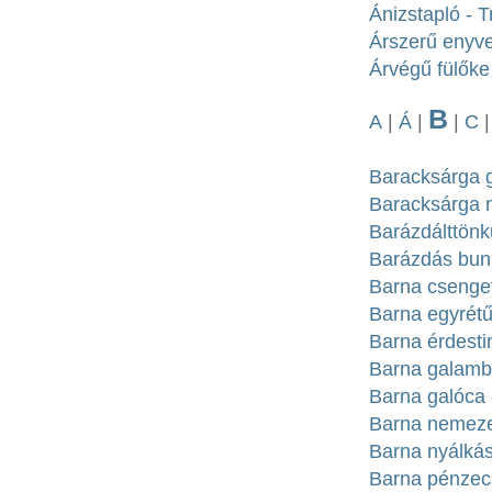
Ánizstapló - T
Árszerű enyve
Árvégű fülőke 
B
A
|
Á
|
|
C
Baracksárga 
Baracksárga 
Barázdálttönk
Barázdás bunk
Barna csenge
Barna egyrétűt
Barna érdesti
Barna galamb
Barna galóca -
Barna nemezes
Barna nyálkás
Barna pénzecs