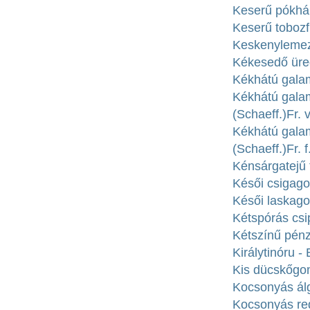
Keserű pókháló
Keserű tobozfü
Keskenylemez
Kékesedő üreg
Kékhátú gala
Kékhátú gala
(Schaeff.)Fr. v
Kékhátú gala
(Schaeff.)Fr. f
Kénsárgatejű 
Késői csigago
Késői laskago
Kétspórás csi
Kétszínű pénz
Királytinóru -
Kis dücskőgomb
Kocsonyás ál
Kocsonyás red