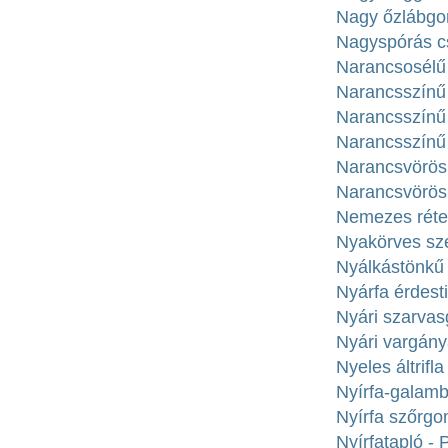
Nagy őzlábgom
Nagyspórás cs
Narancsosélű 
Narancsszínű 
Narancsszínű 
Narancsszínű
Narancsvörös 
Narancsvörös 
Nemezes réte
Nyakörves sze
Nyálkástönkű 
Nyárfa érdest
Nyári szarvas
Nyári vargánya
Nyeles áltrifl
Nyírfa-galam
Nyírfa szőrgo
Nyírfatapló - 