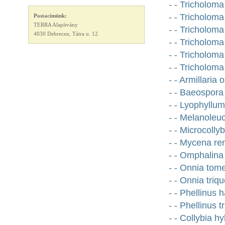
- - Tricholom
- - Tricholoma
Postacímünk:
TERRA Alapítvány
- - Tricholo
4030 Debrecen, Tátra u. 12.
- - Tricholom
- - Tricholom
- - Tricholom
- - Armillari
- - Baeospora
- - Lyophyllu
- - Melanoleuc
- - Microcolly
- - Mycena ren
- - Omphalina
- - Onnia tome
- - Onnia triqu
- - Phellinus h
- - Phellinus t
- - Collybia 