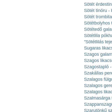
Sötét érdesti
Sötét tinóru -
Sötét trombit
Sötétbolyhos 
Sötétedő gal
Sötétlila pókh
"Sötétlilás te
Sugaras likac
Szagos galamb
Szagos likacs
Szagostapló -
Szakállas per
Szalagos fülg
Szalagos ger
Szalagos likac
Szalmasárga t
Szappanszagú
Szarutönkű sz