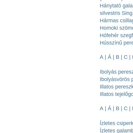
Hánytató gala
silvestris Sing
Hármas csilla
Homoki szömör
Hófehér szegf
Hússzínű pere
A
|
Á
|
B
|
C
|
Ibolyás peresz
Ibolyásvörös 
Illatos peresz
Illatos tejelő
A
|
Á
|
B
|
C
|
Ízletes csiper
Ízletes galam