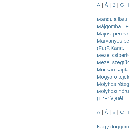
A
|
Á
|
B
|
C
|
Mandulaillatú
Májgomba - Fis
Májusi peres
Márványos per
(Fr.)P.Karst.
Mezei csiperke
Mezei szegfűg
Mocsári sapká
Mogyoró tejelő
Molyhos réte
Molyhostinór
(L.:Fr.)Quél.
A
|
Á
|
B
|
C
|
Nagy döggomb