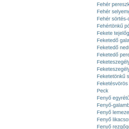
Fehér pereszk
Fehér selyemg
Fehér sörtés
Fehértönkű pó
Fekete tejelőg
Feketedő gala
Feketedő ned
Feketedő pere
Feketeszegély
Feketeszegél
Feketetönkű s
Feketésvörös 
Peck
Fenyő egyrétű
Fenyő-galamb
Fenyő lemezes
Fenyő likacso
Fenyő rezgőgo