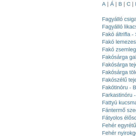
A
|
Á
|
B
|
C
|
Fagyálló csig
Fagyálló lika
Fakó áltrifla 
Fakó lemezesta
Fakó zsemlego
Fakósárga ga
Fakósárga teje
Fakósárga tölc
Fakószélű tej
Fakótinóru - B
Farkastinóru -
Fattyú kucsma
Fántermő szeg
Fátyolos élősd
Fehér egyrétűt
Fehér nyirokg