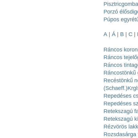
Pisztricgomba
Porzó élősdig
Púpos egyrétű
A
|
Á
|
B
|
C
|
Ráncos korong
Ráncos tejelő
Ráncos tintag
Ráncostönkű 
Recéstönkű n
(Schaeff.)Krgl
Repedéses csi
Repedéses szé
Retekszagú fa
Retekszagú k
Rézvörös lakk
Rozsdasárga t