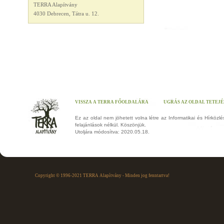
TERRA Alapítvány
4030 Debrecen, Tátra u. 12.
VISSZA A TERRA FŐOLDALÁRA
UGRÁS AZ OLDAL TETEJ
Ez az oldal nem jöhetett volna létre az Informatikai és Hírközlé
felajánlások nélkül. Köszönjük.
Utoljára módosítva: 2020.05.18.
Copyright © 1996-2021 TERRA Alapítvány - Minden jog fenntartva!