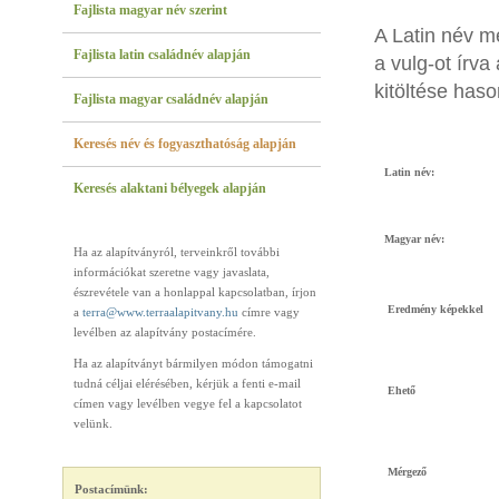
Fajlista magyar név szerint
A Latin név m
Fajlista latin családnév alapján
a vulg-ot írva
kitöltése has
Fajlista magyar családnév alapján
Keresés név és fogyaszthatóság alapján
Latin név:
Keresés alaktani bélyegek alapján
Magyar név:
Ha az alapítványról, terveinkről további
információkat szeretne vagy javaslata,
észrevétele van a honlappal kapcsolatban, írjon
Eredmény képekkel
a
terra@www.terraalapitvany.hu
címre vagy
levélben az alapítvány postacímére.
Ha az alapítványt bármilyen módon támogatni
tudná céljai elérésében, kérjük a fenti e-mail
Ehető
címen vagy levélben vegye fel a kapcsolatot
velünk.
Mérgező
Postacímünk: