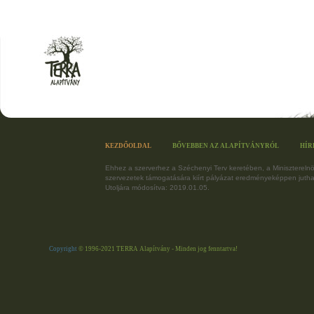
KEZDŐOLDAL
BŐVEBBEN AZ ALAPÍTVÁNYRÓL
HÍR
Ehhez a szerverhez a Széchenyi Terv keretében, a Miniszterelnöki
szervezetek támogatására kiírt pályázat eredményeképpen jutha
Utoljára módosítva: 2019.01.05.
Copyright
© 1996-2021 TERRA Alapítvány - Minden jog fenntartva!