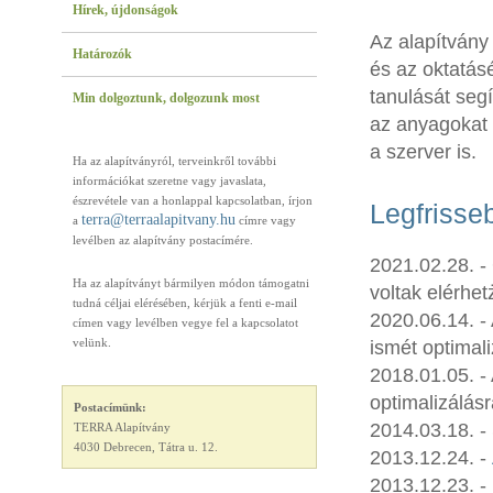
Hírek, újdonságok
Az alapítvány
Határozók
és az oktatásé
tanulását seg
Min dolgoztunk, dolgozunk most
az anyagokat 
a szerver is.
Ha az alapítványról, terveinkről további
információkat szeretne vagy javaslata,
észrevétele van a honlappal kapcsolatban, írjon
Legfrisse
uh.ynavtipalaarret@arret
a
címre vagy
levélben az alapítvány postacímére.
2021.02.28. -
Ha az alapítványt bármilyen módon támogatni
voltak elérhet
tudná céljai elérésében, kérjük a fenti e-mail
2020.06.14. -
címen vagy levélben vegye fel a kapcsolatot
velünk.
ismét optimali
2018.01.05. -
optimalizálásr
Postacímünk:
2014.03.18. - 
TERRA Alapítvány
4030 Debrecen, Tátra u. 12.
2013.12.24. -
2013.12.23. -