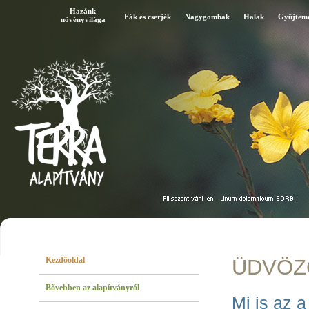
Hazánk
Fák és cserjék
Nagygombák
Halak
Gyűjtem
növényvilága
Kezdőoldal
ÜDVÖZ
Bővebben az alapítványról
Mi is az 