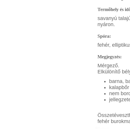
Termőhely és id
savanyú talaj
nyáron.
Spóra:
fehér, elliptik
Megjegyzés:
Mérgező.
Elkülönítő bél
barna, b
kalapbőr
nem bord
jellegze
Összetéveszthe
fehér burokma