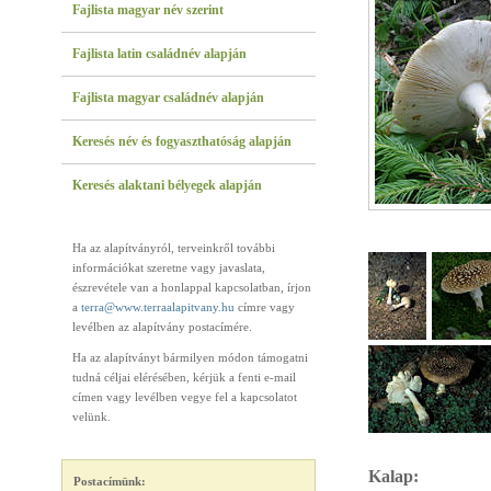
Fajlista magyar név szerint
Fajlista latin családnév alapján
Fajlista magyar családnév alapján
Keresés név és fogyaszthatóság alapján
Keresés alaktani bélyegek alapján
Ha az alapítványról, terveinkről további
információkat szeretne vagy javaslata,
észrevétele van a honlappal kapcsolatban, írjon
a
terra@www.terraalapitvany.hu
címre vagy
levélben az alapítvány postacímére.
Ha az alapítványt bármilyen módon támogatni
tudná céljai elérésében, kérjük a fenti e-mail
címen vagy levélben vegye fel a kapcsolatot
velünk.
Kalap:
Postacímünk: