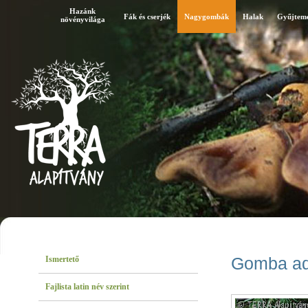
Hazánk
Fák és cserjék
Nagygombák
Halak
Gyűjtem
növényvilága
Ismertető
Gomba ad
Fajlista latin név szerint