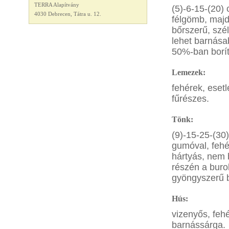
TERRA Alapítvány
(5)-6-15-(20)
4030 Debrecen, Tátra u. 12.
félgömb, majd
bőrszerű, szé
lehet barnása
50%-ban borít
Lemezek:
fehérek, esetl
fűrészes.
Tönk:
(9)-15-25-(30)
gumóval, fehér
hártyás, nem 
részén a buro
gyöngyszerű b
Hús:
vizenyős, fehé
barnássárga.