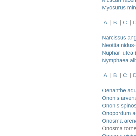
Muscari racem
Myosurus mini
A
|
B
|
C
|
Narcissus ang
Neottia nidus
Nuphar lutea (
Nymphaea alb
A
|
B
|
C
|
Oenanthe aqua
Ononis arvensi
Ononis spinosa
Onopordum ac
Onosma arena
Onosma tornen