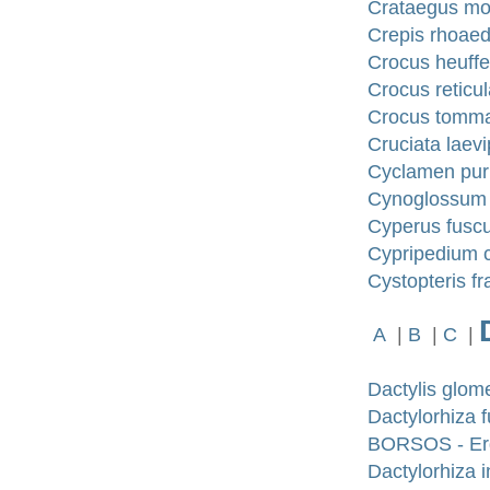
Crataegus mo
Crepis rhoaedi
Crocus heuffe
Crocus reticu
Crocus tommas
Cruciata laev
Cyclamen pur
Cynoglossum o
Cyperus fuscu
Cypripedium c
Cystopteris fr
A
|
B
|
C
|
Dactylis glom
Dactylorhiza
BORSOS - Erd
Dactylorhiza 