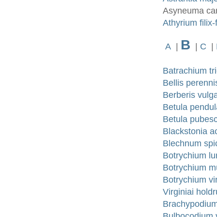
Asyneuma can
Athyrium fili
B
A
|
|
C
|
Batrachium tr
Bellis perenn
Berberis vulga
Betula pendu
Betula pubes
Blackstonia a
Blechnum spi
Botrychium lun
Botrychium mu
Botrychium vi
Virginiai holdr
Brachypodium 
Bulbocodium 