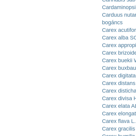
Cardaminopsis
Carduus nuta
bogáncs
Carex acutifo
Carex alba S
Carex appro
Carex brizoid
Carex buekii
Carex buxba
Carex digitata
Carex distans 
Carex distich
Carex divisa 
Carex elata 
Carex elongat
Carex flava L.
Carex gracili