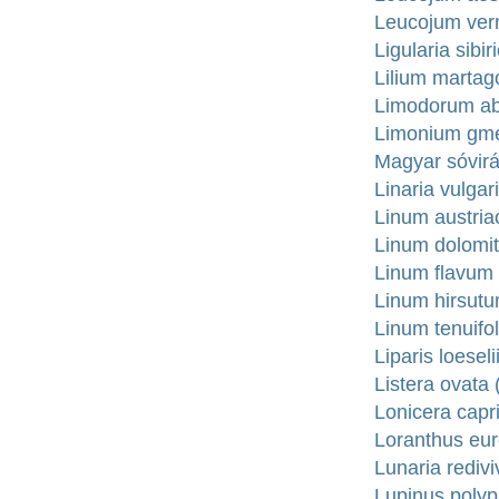
Leucojum vern
Ligularia sibi
Lilium martago
Limodorum abo
Limonium gme
Magyar sóvir
Linaria vulga
Linum austria
Linum dolomit
Linum flavum 
Linum hirsutu
Linum tenuifol
Liparis loesel
Listera ovata 
Lonicera capri
Loranthus eu
Lunaria redivi
Lupinus polyph