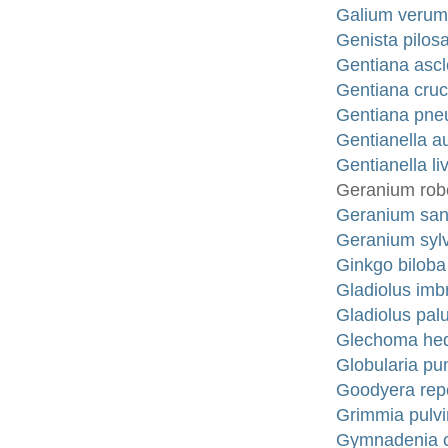
Galium verum L
Genista pilosa
Gentiana ascl
Gentiana cruci
Gentiana pneu
Gentianella a
Gentianella l
Geranium robe
Geranium sang
Geranium sylv
Ginkgo biloba
Gladiolus imbr
Gladiolus pal
Glechoma hed
Globularia pu
Goodyera repe
Grimmia pulv
Gymnadenia co