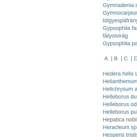
Gymnadenia od
Gymnocarpiu
tölgyespáfrán
Gypsophila fa
fátyolvirág
Gypsophila pan
A
|
B
|
C
|
Hedera helix 
Helianthemum
Helichrysum 
Helleborus du
Helleborus od
Helleborus pu
Hepatica nobi
Heracleum sp
Hesperis trist