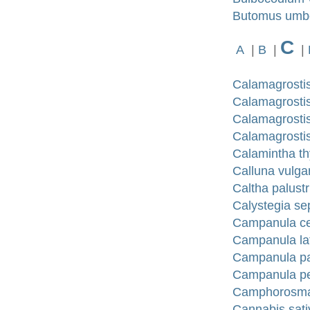
Butomus umbel
C
A
|
B
|
|
Calamagrostis
Calamagrosti
Calamagrostis
Calamagrosti
Calamintha th
Calluna vulga
Caltha palustr
Calystegia se
Campanula cer
Campanula lati
Campanula pat
Campanula per
Camphorosma 
Cannabis sati