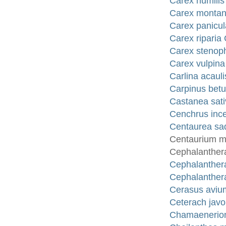
Carex humili
Carex montana
Carex panicul
Carex riparia 
Carex stenop
Carex vulpina
Carlina acauli
Carpinus betu
Castanea sati
Cenchrus ince
Centaurea sad
Centaurium m
Cephalanthera
Cephalanthera
Cephalanthera
Cerasus aviu
Ceterach jav
Chamaenerion