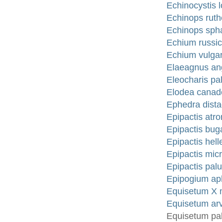
Echinocystis 
Echinops ruth
Echinops sph
Echium russic
Echium vulgar
Elaeagnus ang
Eleocharis pa
Elodea canade
Ephedra dista
Epipactis at
Epipactis bu
Epipactis hel
Epipactis mic
Epipactis palu
Epipogium ap
Equisetum X 
Equisetum arv
Equisetum pal