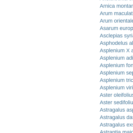
Arnica montan
Arum maculatu
Arum orientale
Asarum europ
Asclepias syr
Asphodelus al
Asplenium X a
Asplenium adi
Asplenium fo
Asplenium sep
Asplenium tri
Asplenium vir
Aster oleifol
Aster sedifoli
Astragalus as
Astragalus da
Astragalus ex
Astrantia majo