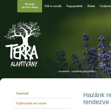
Hazánk
Fák és cserjék
Nagygombák
Halak
Gyűjtem
növényvilága
Ismertető
Hazánk növ
rendezve
Fajlista latin név szerint