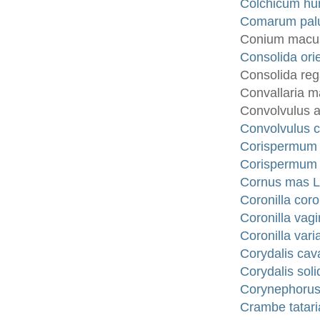
Colchicum hu
Comarum palu
Conium macula
Consolida ori
Consolida reg
Convallaria ma
Convolvulus a
Convolvulus c
Corispermum 
Corispermum n
Cornus mas L
Coronilla coro
Coronilla vagi
Coronilla vari
Corydalis cav
Corydalis soli
Corynephorus 
Crambe tatar