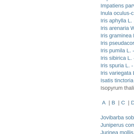
Impatiens par
Inula oculus-c
Iris aphylla 
Iris arenaria
Iris graminea 
Iris pseudaco
Iris pumila L.
Iris sibirica L
Iris spuria L.
Iris variegata
Isatis tinctori
Isopyrum thal
A
|
B
|
C
|
Jovibarba sob
Juniperus co
Jurinea molli