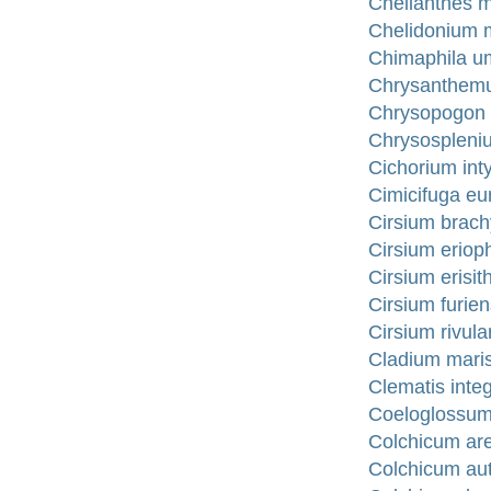
Cheilanthes m
Chelidonium m
Chimaphila um
Chrysanthemum
Chrysopogon 
Chrysospleniu
Cichorium int
Cimicifuga e
Cirsium brac
Cirsium eriop
Cirsium erisi
Cirsium furie
Cirsium rivul
Cladium maris
Clematis integr
Coeloglossum 
Colchicum are
Colchicum aut