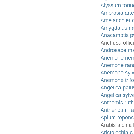
Alyssum tortu
Ambrosia artem
Amelanchier 
Amygdalus na
Anacamptis py
Anchusa offici
Androsace ma
Anemone nemor
Anemone ranun
Anemone sylve
Anemone trifo
Angelica palu
Angelica sylve
Anthemis ruth
Anthericum r
Apium repens
Arabis alpina 
Aristolochia c