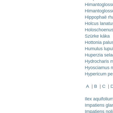
Himantogloss
Himantogloss
Hippophaë rh
Holcus lanatu
Holoschoenus
Szürke káka
Hottonia palus
Humulus lupul
Huperzia sel
Hydrocharis m
Hyosciamus ni
Hypericum pe
A
|
B
|
C
|
Ilex aquifoliu
Impatiens gla
Impatiens noli