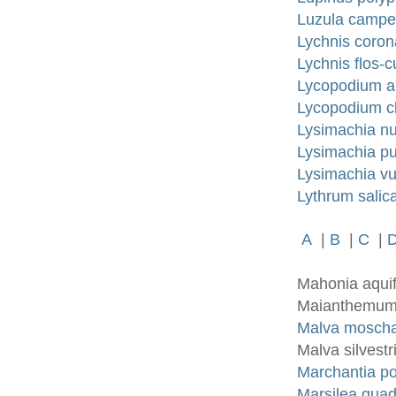
Luzula campes
Lychnis coron
Lychnis flos-c
Lycopodium an
Lycopodium cl
Lysimachia nu
Lysimachia pun
Lysimachia vu
Lythrum salica
A
|
B
|
C
|
Mahonia aquif
Maianthemum b
Malva moscha
Malva silvestr
Marchantia p
Marsilea quadr