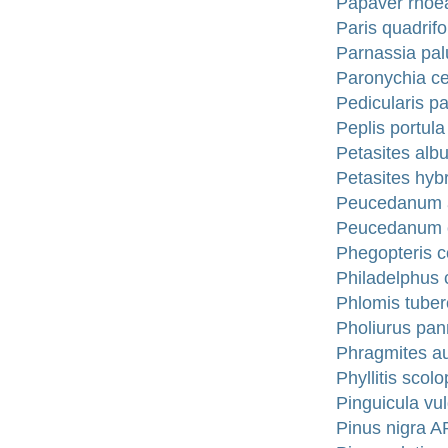
Papaver rhoea
Paris quadrifo
Parnassia palu
Paronychia ce
Pedicularis pa
Peplis portula
Petasites alb
Petasites hyb
Peucedanum a
Peucedanum of
Phegopteris c
Philadelphus 
Phlomis tuber
Pholiurus pan
Phragmites a
Phyllitis sco
Pinguicula vul
Pinus nigra 