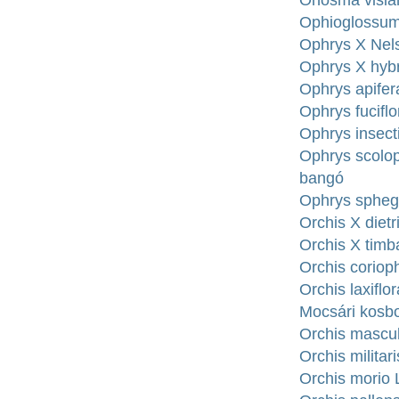
Onosma visian
Ophioglossum 
Ophrys X Nel
Ophrys X hyb
Ophrys apife
Ophrys fucif
Ophrys insect
Ophrys scolo
bangó
Ophrys spheg
Orchis X diet
Orchis X timba
Orchis coriop
Orchis laxif
Mocsári kosb
Orchis mascul
Orchis militari
Orchis morio 