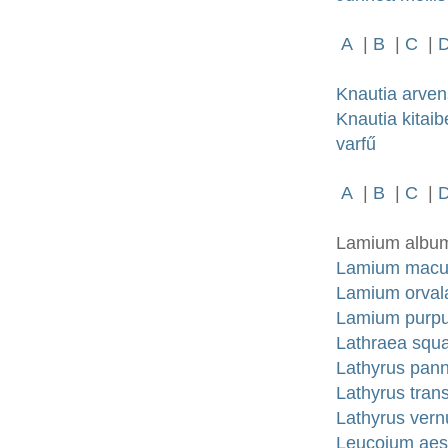
A
|
B
|
C
|
Knautia arven
Knautia kitai
varfű
A
|
B
|
C
|
Lamium album
Lamium macula
Lamium orvala
Lamium purpur
Lathraea squa
Lathyrus pan
Lathyrus tran
Lathyrus vern
Leucojum aest