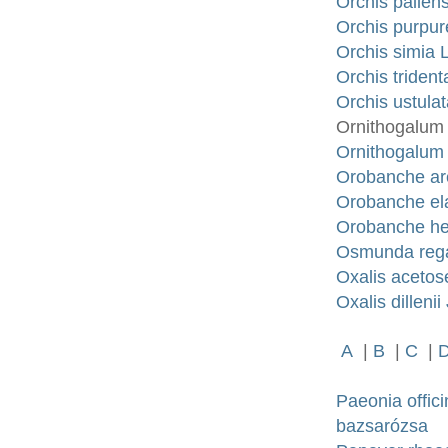
Orchis pallen
Orchis purpur
Orchis simia
Orchis triden
Orchis ustula
Ornithogalum
Ornithogalum 
Orobanche ar
Orobanche el
Orobanche he
Osmunda regal
Oxalis acetos
Oxalis dillen
A
|
B
|
C
|
Paeonia offic
bazsarózsa