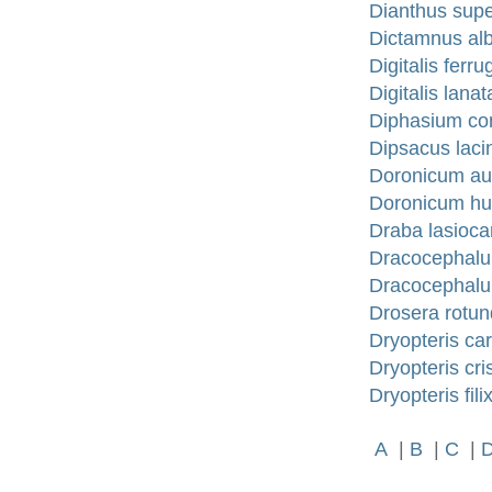
Dianthus supe
Dictamnus alb
Digitalis ferr
Digitalis lan
Diphasium co
Dipsacus laci
Doronicum au
Doronicum hu
Draba lasioca
Dracocephalum
Dracocephalum
Drosera rotund
Dryopteris ca
Dryopteris cri
Dryopteris fil
A
|
B
|
C
|