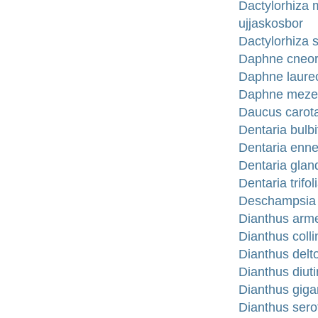
Dactylorhiza
ujjaskosbor
Dactylorhiza 
Daphne cneor
Daphne laureo
Daphne mezer
Daucus carota
Dentaria bulb
Dentaria enne
Dentaria gland
Dentaria trifo
Deschampsia c
Dianthus arme
Dianthus coll
Dianthus delto
Dianthus diuti
Dianthus giga
Dianthus sero