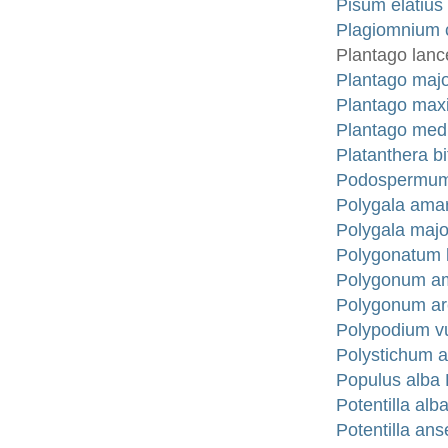
Pisum elatius
Plagiomnium 
Plantago lance
Plantago major
Plantago maxi
Plantago media
Platanthera bi
Podospermum 
Polygala amar
Polygala majo
Polygonatum l
Polygonum am
Polygonum ar
Polypodium v
Polystichum a
Populus alba 
Potentilla alb
Potentilla ans