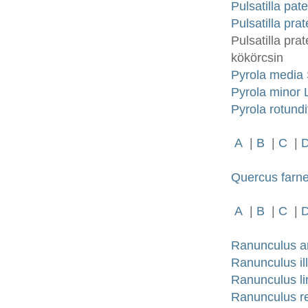
Pulsatilla pat
Pulsatilla pr
Pulsatilla pra
kökörcsin
Pyrola media 
Pyrola minor L
Pyrola rotundi
A
|
B
|
C
|
Quercus farne
A
|
B
|
C
|
Ranunculus ar
Ranunculus il
Ranunculus li
Ranunculus re