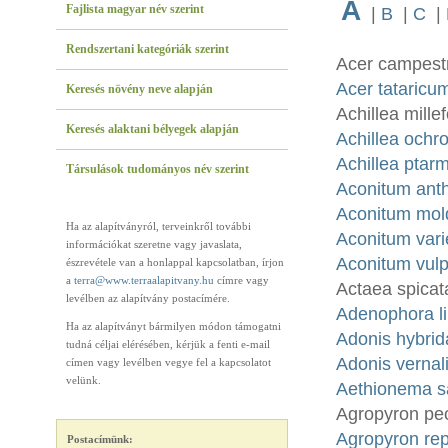
A
Fajlista magyar név szerint
|
B
|
C
|
Rendszertani kategóriák szerint
Acer campestr
Acer tataricum
Keresés növény neve alapján
Achillea mille
Keresés alaktani bélyegek alapján
Achillea ochr
Achillea ptarm
Társulások tudományos név szerint
Aconitum anth
Aconitum mold
Ha az alapítványról, terveinkről további
Aconitum vari
információkat szeretne vagy javaslata,
Aconitum vulp
észrevétele van a honlappal kapcsolatban, írjon
a
terra@www.terraalapitvany.hu
címre vagy
Actaea spicat
levélben az alapítvány postacímére.
Adenophora lil
Ha az alapítványt bármilyen módon támogatni
Adonis hybrid
tudná céljai elérésében, kérjük a fenti e-mail
Adonis vernali
címen vagy levélben vegye fel a kapcsolatot
velünk.
Aethionema sa
Agropyron pec
Agropyron rep
Postacímünk: