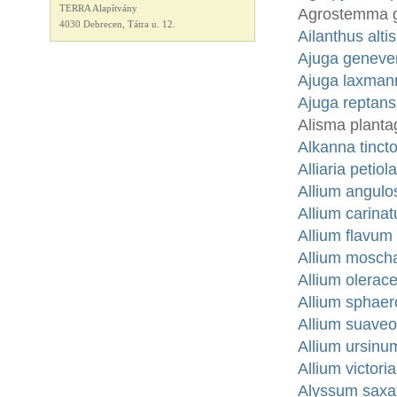
TERRA Alapítvány
Agrostemma gi
4030 Debrecen, Tátra u. 12.
Ailanthus alt
Ajuga geneven
Ajuga laxmann
Ajuga reptans 
Alisma plantag
Alkanna tinct
Alliaria peti
Allium angul
Allium carina
Allium flavum
Allium mosch
Allium olerac
Allium sphae
Allium suaveo
Allium ursin
Allium victori
Alyssum saxati