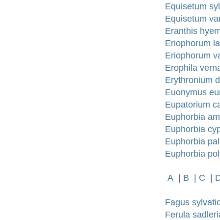
Equisetum syl
Equisetum va
Eranthis hyem
Eriophorum la
Eriophorum va
Erophila vern
Erythronium d
Euonymus eur
Eupatorium c
Euphorbia amy
Euphorbia cyp
Euphorbia palu
Euphorbia pol
A
|
B
|
C
|
Fagus sylvatic
Ferula sadler