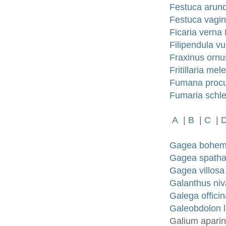
Festuca arun
Festuca vagin
Ficaria verna
Filipendula v
Fraxinus ornus
Fritillaria mel
Fumana proc
Fumaria schle
A
|
B
|
C
|
Gagea bohemi
Gagea spatha
Gagea villosa
Galanthus niva
Galega officin
Galeobdolon 
Galium aparin