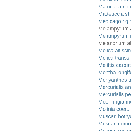
Matricaria rec
Matteuccia str
Medicago rigi
Melampyrum a
Melampyrum n
Melandrium al
Melica altiss
Melica transs
Melittis carp
Mentha longif
Menyanthes tri
Mercurialis an
Mercurialis pe
Moehringia mu
Molinia coer
Muscari botry
Muscari comos