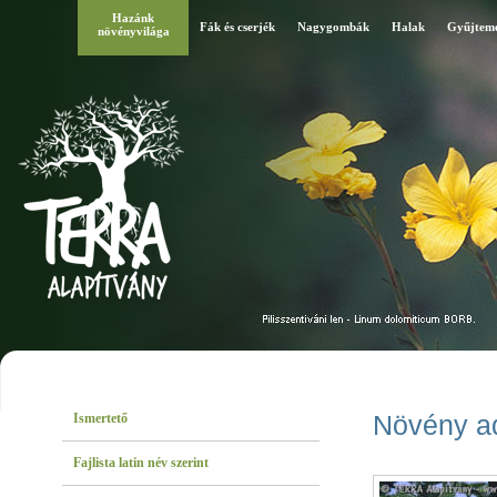
Hazánk
Fák és cserjék
Nagygombák
Halak
Gyűjtem
növényvilága
Ismertető
Növény a
Fajlista latin név szerint