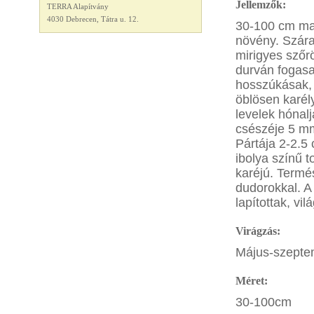
Jellemzők:
TERRA Alapítvány
4030 Debrecen, Tátra u. 12.
30-100 cm mag
növény. Szára
mirigyes szőr
durván fogasa
hosszúkásak, a
öblösen karél
levelek hónal
csészéje 5 mm
Pártája 2-2.5 
ibolya színű t
karéjú. Termé
dudorokkal. A
lapítottak, v
Virágzás:
Május-szepte
Méret:
30-100cm