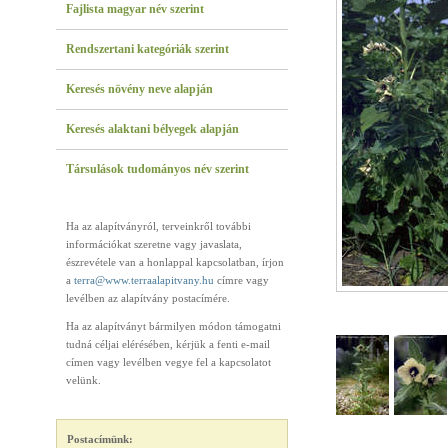
Fajlista magyar név szerint
Rendszertani kategóriák szerint
Keresés növény neve alapján
Keresés alaktani bélyegek alapján
Társulások tudományos név szerint
Ha az alapítványról, terveinkről további
információkat szeretne vagy javaslata,
észrevétele van a honlappal kapcsolatban, írjon
a
terra@www.terraalapitvany.hu
címre vagy
levélben az alapítvány postacímére.
Ha az alapítványt bármilyen módon támogatni
tudná céljai elérésében, kérjük a fenti e-mail
címen vagy levélben vegye fel a kapcsolatot
velünk.
Postacímünk: