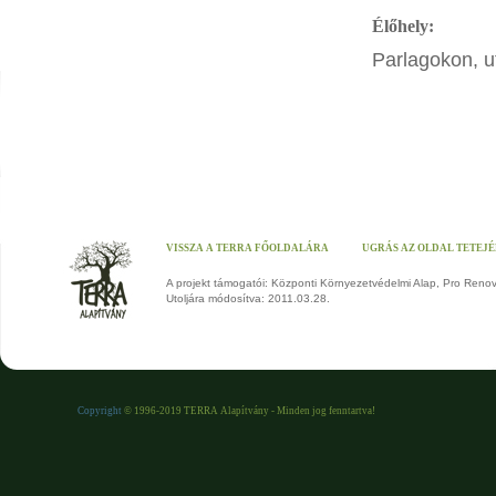
Élőhely:
Parlagokon, u
VISSZA A TERRA FŐOLDALÁRA
UGRÁS AZ OLDAL TETEJ
A projekt támogatói: Központi Környezetvédelmi Alap, Pro Reno
Utoljára módosítva: 2011.03.28.
Copyright
© 1996-2019 TERRA Alapítvány - Minden jog fenntartva!