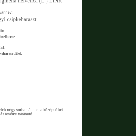
aginella helvetica (L.) LINK
ar név:
yi csipkeharaszt
lia:
inellaceae
ád:
keharasztfélék
elek négy sorban állnak, a középső két
ás levélke található.