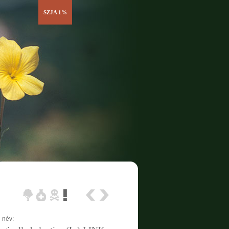
SZJA 1%
 név: