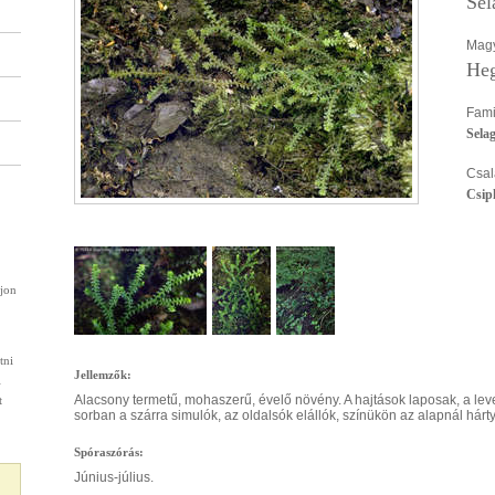
Sel
Magy
Heg
Fami
Selag
Csal
Csip
rjon
tni
Jellemzők:
l
Alacsony termetű, mohaszerű, évelő növény. A hajtások laposak, a lev
t
sorban a szárra simulók, az oldalsók elállók, színükön az alapnál hárty
Spóraszórás:
Június-július.