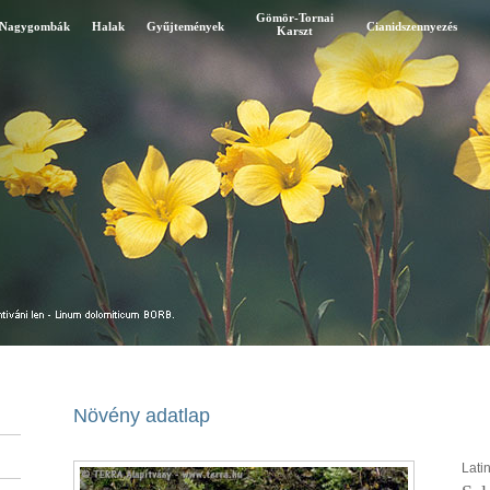
Gömör-Tornai
Nagygombák
Halak
Gyűjtemények
Cianidszennyezés
Karszt
Növény adatlap
Latin