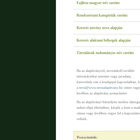
Fajlista magyar név szerint
Rendszertani kategóriák szerint
Keresés növény neve alapján
Keresés alaktani bélyegek alapján
Társulások tudományos név szerint
Ha az alapítványról, terveinkről további
információkat szeretne vagy javaslata,
észrevétele van a honlappal kapcsolatban, í
a
terra@www.terraalapitvany.hu
címre vagy
levélben az alapítvány postacímére.
Ha az alapítványt bármilyen módon támoga
tudná céljai elérésében, kérjük a fenti e-mai
címen vagy levélben vegye fel a kapcsolato
velünk.
Postacímünk: