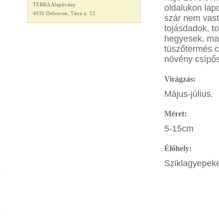
TERRA Alapítvány
oldalukon lap
4030 Debrecen, Tátra u. 12.
szár nem vast
tojásdadok, t
hegyesek, maj
tüszőtermés c
növény csípős
Virágzás:
Május-július.
Méret:
5-15cm
Élőhely:
Sziklagyepek