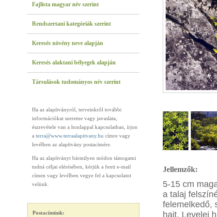
Fajlista magyar név szerint
Rendszertani kategóriák szerint
Keresés növény neve alapján
Keresés alaktani bélyegek alapján
Társulások tudományos név szerint
Ha az alapítványról, terveinkről további
információkat szeretne vagy javaslata,
észrevétele van a honlappal kapcsolatban, írjon
a
terra@www.terraalapitvany.hu
címre vagy
levélben az alapítvány postacímére.
Ha az alapítványt bármilyen módon támogatni
tudná céljai elérésében, kérjük a fenti e-mail
Jellemzők:
címen vagy levélben vegye fel a kapcsolatot
5-15 cm magas
velünk.
a talaj felszí
felemelkedő, 
Postacímünk:
hajt. Levelei