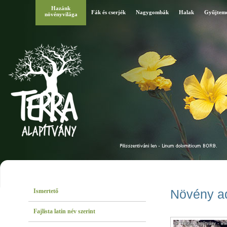
Hazánk
Fák és cserjék
Nagygombák
Halak
Gyűjtem
növényvilága
Ismertető
Növény a
Fajlista latin név szerint