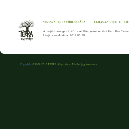
VISSZA A TERRA FŐOLDALÁRA
UGRÁS AZ OLDAL TETEJ
A projekt támogatói: Központi Környezetvédelmi Alap, Pro Reno
Utoljára módosítva: 2011.03.28.
Copyright
© 1996-2019 TERRA Alapítvány - Minden jog fenntartva!