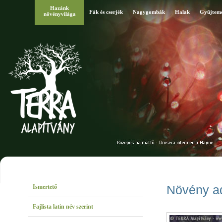
Hazánk
Fák és cserjék
Nagygombák
Halak
Gyűjtem
növényvilága
Ismertető
Növény a
Fajlista latin név szerint