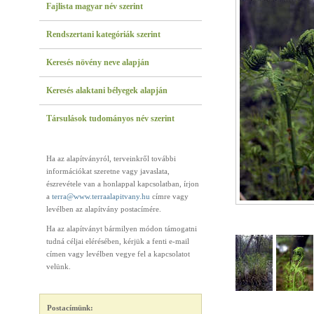
Fajlista magyar név szerint
Rendszertani kategóriák szerint
Keresés növény neve alapján
Keresés alaktani bélyegek alapján
Társulások tudományos név szerint
Ha az alapítványról, terveinkről további
információkat szeretne vagy javaslata,
észrevétele van a honlappal kapcsolatban, írjon
a
terra@www.terraalapitvany.hu
címre vagy
levélben az alapítvány postacímére.
Ha az alapítványt bármilyen módon támogatni
tudná céljai elérésében, kérjük a fenti e-mail
címen vagy levélben vegye fel a kapcsolatot
velünk.
Postacímünk: