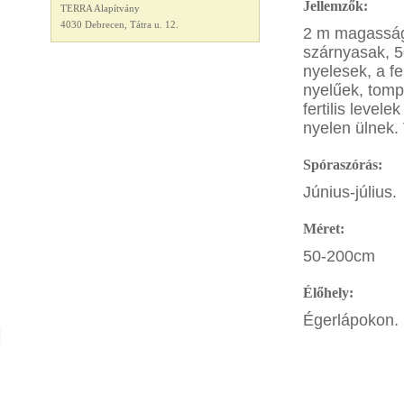
Jellemzők:
TERRA Alapítvány
4030 Debrecen, Tátra u. 12.
2 m magasságr
szárnyasak, 5
nyelesek, a f
nyelűek, tomp
fertilis level
nyelen ülnek. 
Spóraszórás:
Június-július.
Méret:
50-200cm
Élőhely:
Égerlápokon. 