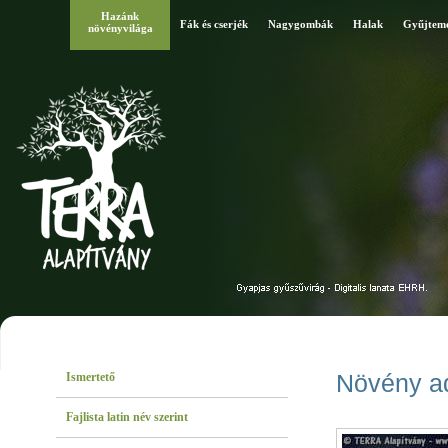
Hazánk
Fák és cserjék
Nagygombák
Halak
Gyűjtem
növényvilága
Ismertető
Növény a
Fajlista latin név szerint