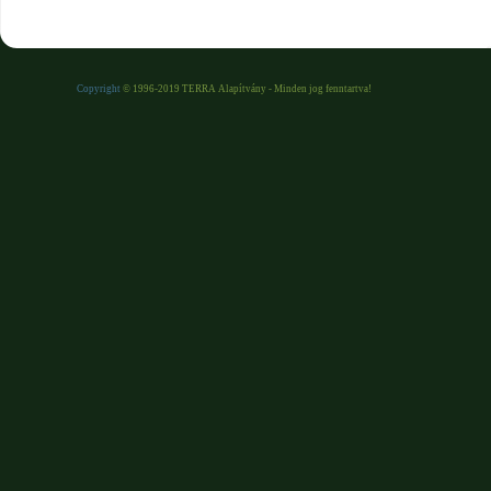
Copyright
© 1996-2019 TERRA Alapítvány - Minden jog fenntartva!