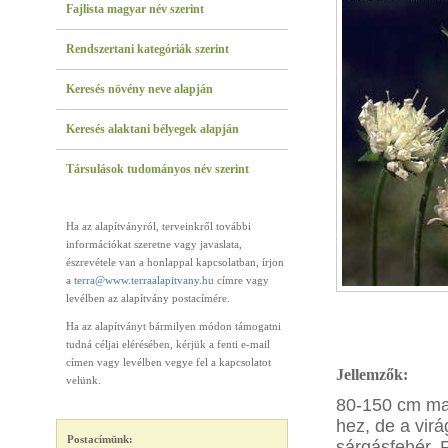
Fajlista magyar név szerint
Rendszertani kategóriák szerint
Keresés növény neve alapján
Keresés alaktani bélyegek alapján
Társulások tudományos név szerint
Ha az alapítványról, terveinkről további
információkat szeretne vagy javaslata,
észrevétele van a honlappal kapcsolatban, írjon
a
terra@www.terraalapitvany.hu
címre vagy
levélben az alapítvány postacímére.
Ha az alapítványt bármilyen módon támogatni
tudná céljai elérésében, kérjük a fenti e-mail
címen vagy levélben vegye fel a kapcsolatot
Jellemzők:
velünk.
80-150 cm mag
hez, de a vir
Postacímünk:
sárgásfehér. F