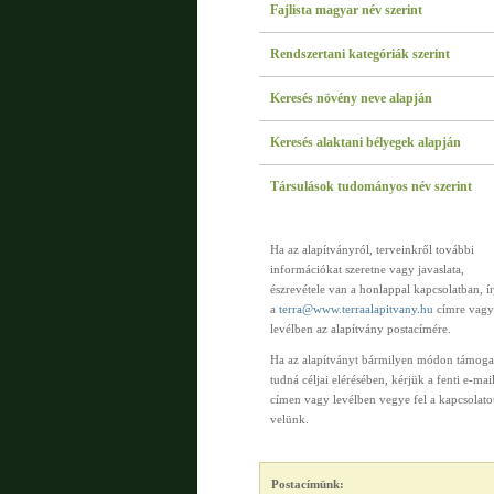
Fajlista magyar név szerint
Rendszertani kategóriák szerint
Keresés növény neve alapján
Keresés alaktani bélyegek alapján
Társulások tudományos név szerint
Ha az alapítványról, terveinkről további
információkat szeretne vagy javaslata,
észrevétele van a honlappal kapcsolatban, í
a
terra@www.terraalapitvany.hu
címre vagy
levélben az alapítvány postacímére.
Ha az alapítványt bármilyen módon támoga
tudná céljai elérésében, kérjük a fenti e-mai
címen vagy levélben vegye fel a kapcsolato
velünk.
Postacímünk: