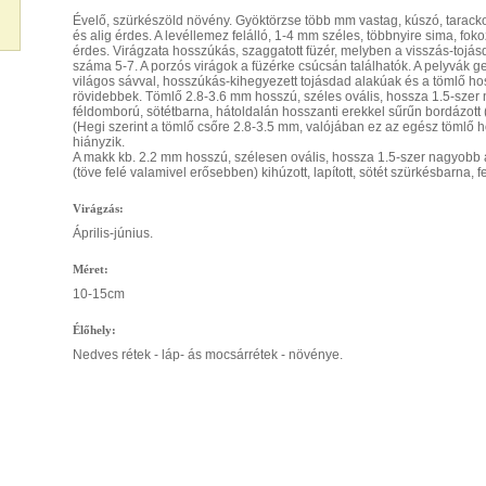
Évelő, szürkészöld növény. Gyöktörzse több mm vastag, kúszó, tarack
és alig érdes. A levéllemez felálló, 1-4 mm széles, többnyire sima, fo
érdes. Virágzata hosszúkás, szaggatott füzér, melyben a visszás-tojás
száma 5-7. A porzós virágok a füzérke csúcsán találhatók. A pelyvák
világos sávval, hosszúkás-kihegyezett tojásdad alakúak és a tömlő h
rövidebbek. Tömlő 2.8-3.6 mm hosszú, széles ovális, hossza 1.5-szer
féldomború, sötétbarna, hátoldalán hosszanti erekkel sűrűn bordázott (
(Hegi szerint a tömlő csőre 2.8-3.5 mm, valójában ez az egész tömlő 
hiányzik.
A makk kb. 2.2 mm hosszú, szélesen ovális, hossza 1.5-szer nagyobb 
(töve felé valamivel erősebben) kihúzott, lapított, sötét szürkésbarna, f
Virágzás:
Április-június.
Méret:
10-15cm
Élőhely:
Nedves rétek - láp- ás mocsárrétek - növénye.