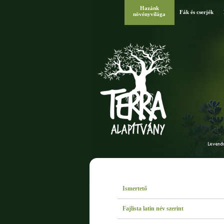
Hazánk
Fák és cserjék
növényvilága
Ismertető
Fajlista latin név szerint