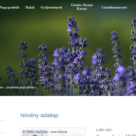
Gömör-Tornai
Nagygombák
Halak
Gyűjtemények
Cianidszennyezés
Karszt
Növény adatlap
Latin név: