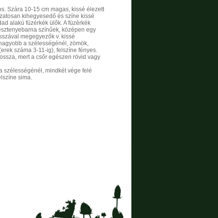
os. Szára 10-15 cm magas, kissé élezett
kozatosan kihegyesedő és színe kissé
dad alakú füzérkék ülők. A füzérkék
 gesztenyebarna színűek, középen egy
osszával megegyezők v. kissé
 nagyobb a szélességénél, zömök,
erek száma 3-11-ig), felszíne fényes.
hossza, mert a csőr egészen rövid vagy
a szélességénél, mindkét vége felé
elszíne sima.