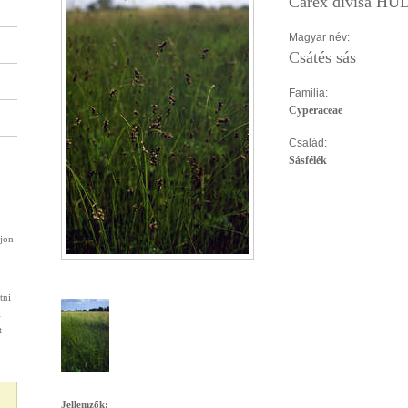
Carex divisa HU
Magyar név:
Csátés sás
Familia:
Cyperaceae
Család:
Sásfélék
rjon
tni
l
t
Jellemzők: