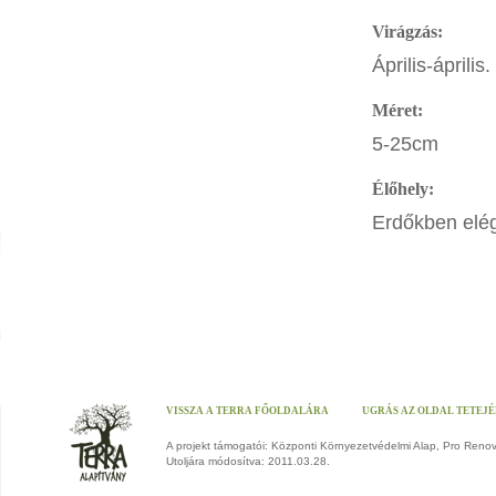
Virágzás:
Április-április.
Méret:
5-25cm
Élőhely:
Erdőkben elég
VISSZA A TERRA FŐOLDALÁRA
UGRÁS AZ OLDAL TETEJ
A projekt támogatói: Központi Környezetvédelmi Alap, Pro Reno
Utoljára módosítva: 2011.03.28.