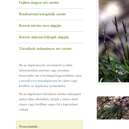
Fajlista magyar név szerint
Rendszertani kategóriák szerint
Keresés növény neve alapján
Keresés alaktani bélyegek alapján
Társulások tudományos név szerint
Ha az alapítványról, terveinkről további
információkat szeretne vagy javaslata,
észrevétele van a honlappal kapcsolatban, írjon
a
terra@www.terraalapitvany.hu
címre vagy
levélben az alapítvány postacímére.
Ha az alapítványt bármilyen módon támogatni
tudná céljai elérésében, kérjük a fenti e-mail
címen vagy levélben vegye fel a kapcsolatot
velünk.
Postacímünk: