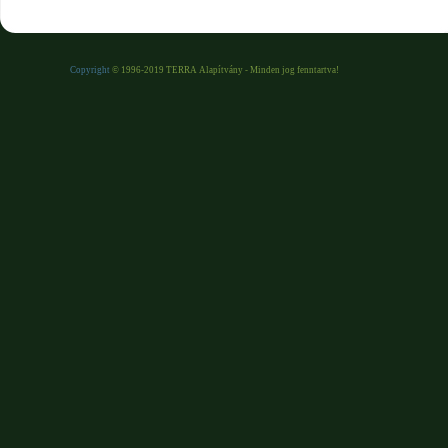
Copyright
© 1996-2019 TERRA Alapítvány - Minden jog fenntartva!