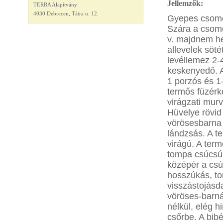
Jellemzők:
TERRA Alapítvány
4030 Debrecen, Tátra u. 12.
Gyepes csomók
Szára a csomó
v. majdnem he
allevelek söté
levéllemez 2-
keskenyedő. A
1 porzós és 1-
termős füzérke
virágzati murv
Hüvelye rövid
vörösesbarna 
lándzsás. A t
virágú. A ter
tompa csúcsú, 
középér a csú
hosszúkás, to
visszástojásd
vöröses-barná
nélkül, elég h
csőrbe. A bib