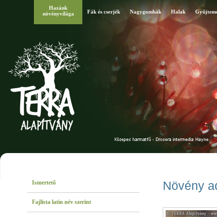
Hazánk
Fák és cserjék
Nagygombák
Halak
Gyűjtem
növényvilága
Ismertető
Növény a
Fajlista latin név szerint